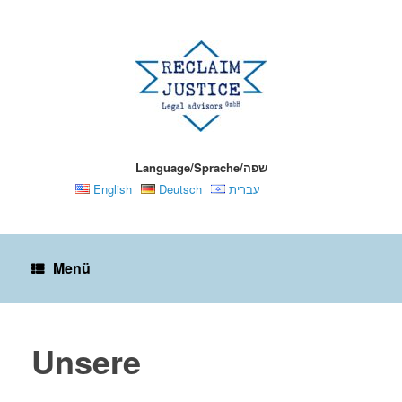
Zum
Inhalt
springen
Language/Sprache/שפה
English
Deutsch
עברית
Menü
Unsere